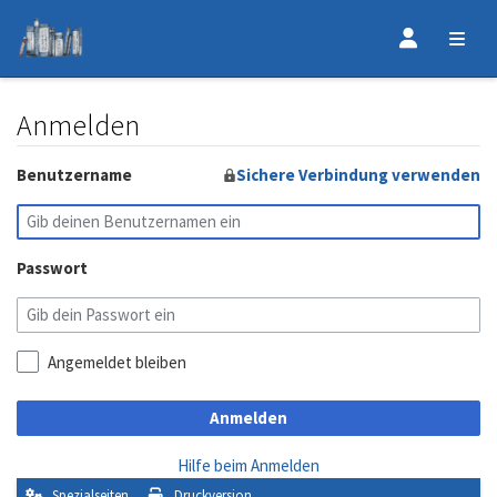
Anmelden
Wechseln zu:
Benutzername
Navigation
,
Suche
Sichere Verbindung verwenden
Passwort
Angemeldet bleiben
Anmelden
Hilfe beim Anmelden
Spezialseiten
Druckversion