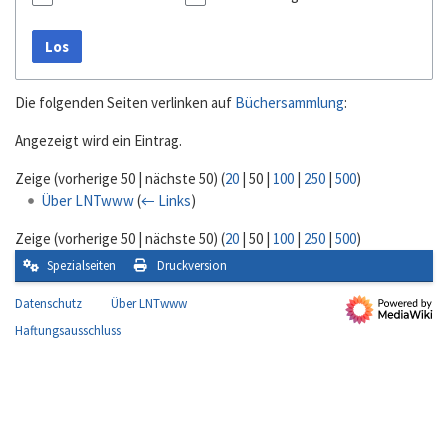
Los
Die folgenden Seiten verlinken auf
Büchersammlung
:
Angezeigt wird ein Eintrag.
Zeige (
vorherige 50
|
nächste 50
) (
20
|
50
|
100
|
250
|
500
)
Über LNTwww
(
← Links
)
Zeige (
vorherige 50
|
nächste 50
) (
20
|
50
|
100
|
250
|
500
)
Spezialseiten
Druckversion
Datenschutz
Über LNTwww
Haftungsausschluss